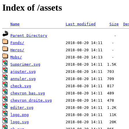
Index of /assets
Name
Last modified
Size
De
Parent Directory
Fonds/
Heros/
Mobs/
Supprimer.svg
ajouter.svg
annuler.svg
check.svg
chevron bas.svg
chevron droite.svg
editer.svg
logo.png
logo.svg