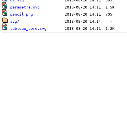
ok.svg
parametre.svg
pencil.png
svg/
tableau_bord.svg