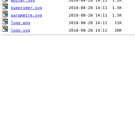
editer.svg
Supprimer.svg
parametre.svg
logo.png
logo.svg