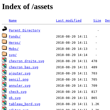
Index of /assets
Name
Last modified
Size
De
Parent Directory
Fonds/
Heros/
Mobs/
svg/
chevron droite.svg
chevron bas.svg
ajouter.svg
pencil.png
annuler.svg
check.svg
ok.svg
tableau_bord.svg